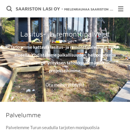
Siirry
SAARISTON LASI OY -
MIELENRAUHAA SAARISTON OLOSUHTEISIIN
pääsisältöön
Lasitus- ja remonttipalvelut
Tarjoamme kattavia lasitus- ja remonttipalveluita Turun
alueella. Yhdistämme paikallisuuden, helppouden ja
joustavan pk-yrityksen tehokkuuden kaikkiin
projekteihimme.
Ota meihin yhteyttä
Palvelumme
Palvelemme Turun seudulla tarjoten monipuolisia