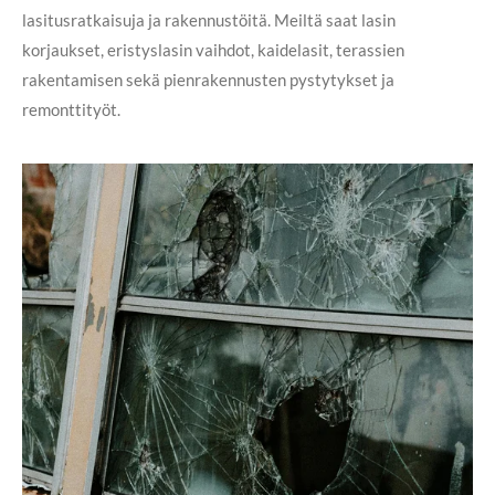
lasitusratkaisuja ja rakennustöitä. Meiltä saat lasin
korjaukset, eristyslasin vaihdot, kaidelasit, terassien
rakentamisen sekä pienrakennusten pystytykset ja
remonttityöt.