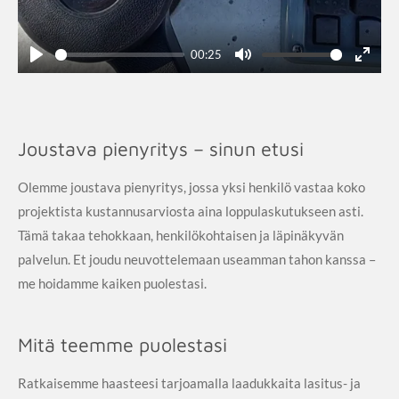
00:25
P
M
E
l
u
n
a
t
t
y
e
e
Joustava pienyritys – sinun etusi
r
f
Olemme joustava pienyritys, jossa yksi henkilö vastaa koko
u
projektista kustannusarviosta aina loppulaskutukseen asti.
l
Tämä takaa tehokkaan, henkilökohtaisen ja läpinäkyvän
l
palvelun. Et joudu neuvottelemaan useamman tahon kanssa –
s
me hoidamme kaiken puolestasi.
c
r
e
Mitä teemme puolestasi
e
Ratkaisemme haasteesi tarjoamalla laadukkaita lasitus- ja
n