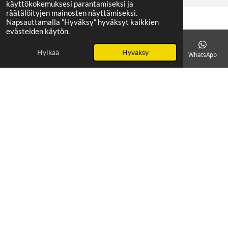
käyttökokemuksesi parantamiseksi ja
räätälöityjen mainosten näyttämiseksi.
Napsauttamalla ”Hyväksy” hyväksyt kaikkien
evästeiden käytön.
Hylkää
Hyväksy
Sähköposti
Puhelin
Kartta
Facebook
WhatsApp